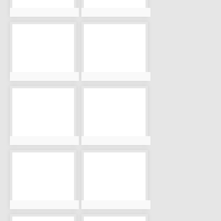
photo:907
photo:908
photo-909
photo-910
photo:909
photo:910
photo-911
photo-913
photo:911
photo:913
photo-914
photo-915
photo:914
photo:915