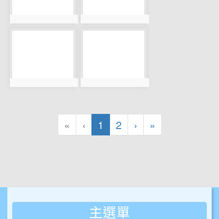
photo:922
photo:923
photo-924
photo-925
photo:924
photo:925
(目前頁次)
下一頁
最後頁
«
‹
1
2
›
»
主選單