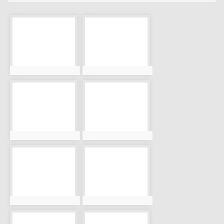
photo-888
photo-891
photo:888
photo:891
photo-892
photo-893
photo:892
photo:893
photo-894
photo-895
photo:894
photo:895
photo-896
photo-898