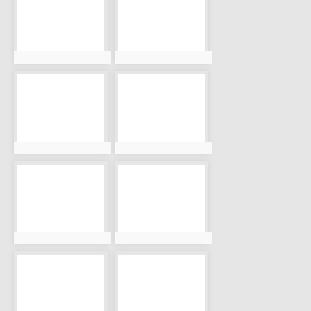
photo:896
photo:898
photo-901
photo-903
photo:901
photo:903
photo-904
photo-905
photo:904
photo:905
photo-907
photo-908