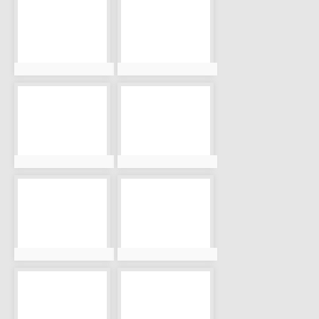
photo-916
photo-917
photo:916
photo:917
photo-918
photo-919
photo:918
photo:919
photo-920
photo-921
photo:920
photo:921
photo-922
photo-923